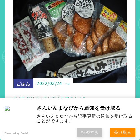
2022/03/24
ごはん
Thu
ちくわだけじゃないちくわ屋さん！？
金田屋かねちくの挑戦
さんいんまなびから通知を受け取る
さんいんまなびから記事更新の通知を受け取る
ことができます。
拒否する
受け取る
Powered by Push7