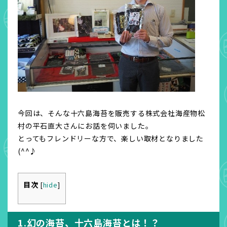
今回は、そんな十六島海苔を販売する株式会社海産物松
村の平石直大さんにお話を伺いました。
とってもフレンドリーな方で、楽しい取材となりました
(^^♪
目次
[
hide
]
1.幻の
海苔、十六島海苔とは！？