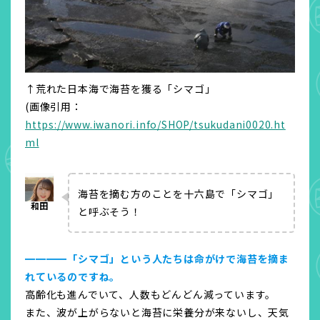
↑荒れた日本海で海苔を獲る「シマゴ」
(画像引用：
https://www.iwanori.info/SHOP/tsukudani0020.ht
ml
海苔を摘む方のことを十六島で「シマゴ」
と呼ぶそう！
━━━━「シマゴ」という人たちは命がけで海苔を摘ま
れているのですね。
高齢化も進んでいて、人数もどんどん減っています。
また、波が上がらないと海苔に栄養分が来ないし、天気