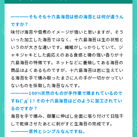
━━━━そもそも十六島海苔は他の海苔とは何が違うん
ですか？
味付け海苔や佃煮のイメージが強いと思いますが、そう
いった加工した海苔ではなく、十六島海苔は生の状態と
いうのが大きな違いです。繊維がしっかりしていて、ジ
ャキジャキとした歯応えのある食感と磯の強い香りが十
六島海苔の特徴です。ネットなどに養殖してある海苔の
商品はよくあるものですが、十六島海苔は岩に生えてい
る海苔を手で摘み取ったまさに人の手が一切かかってい
ないものを採取した海苔なんです。
━━━━100%天然のものが手作業で摘まれているので
すね(ﾟдﾟ)！その十六島海苔はどのように加工されてい
るのですか？
海苔を手で摘み、御簾に伸ばし全面に張り付けて日陰干
しで乾燥させたあとに剥がすと生海苔の完成です。
━━━━意外とシンプルなんですね。