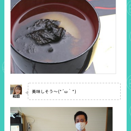
美味しそう～(*´ω｀*)