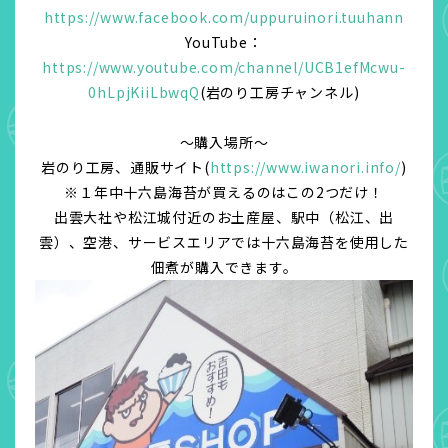
https://www.facebook.com/uppuruinori.tuuhann
YouTube：
https://www.youtube.com/channel/UCB1efMcwu-
0hLpjKiiLbwqQ
(岩のり工房チャンネル)
～購入場所～
岩のり工房、通販サイト(
https://www.iwanori.info/
)
※１年中十六島海苔が買えるのはこの2つだけ！
出雲大社や松江城付近のお土産屋、駅中（松江、出
雲）、空港、サービスエリアでは十六島海苔を使用した
佃煮が購入できます。